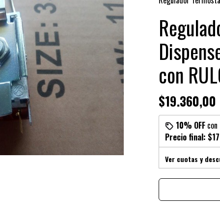
Regulador Termosta
Regulado
Dispens
con RUL
$19.360,00
10% OFF
con
Precio final:
$17
Ver cuotas y des