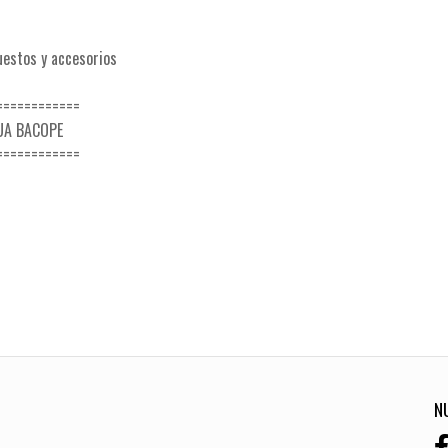
uestos y accesorios
============
UA BACOPE
============
N