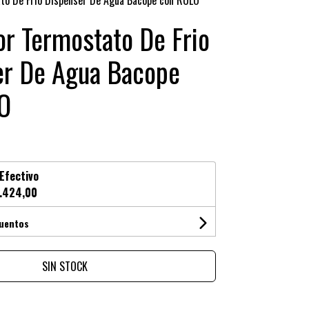
to De Frio Dispenser De Agua Bacope con RULO
r Termostato De Frio
er De Agua Bacope
O
Efectivo
.424,00
cuentos
SIN STOCK