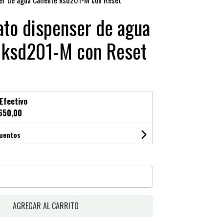
er de agua Caliente ksd201-M con Reset
to dispenser de agua
e ksd201-M con Reset
Efectivo
650,00
cuentos
AGREGAR AL CARRITO