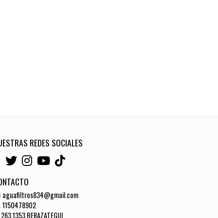
UESTRAS REDES SOCIALES
ONTACTO
aguafiltros834@gmail.com
1150478902
263 1353 BERAZATEGUI