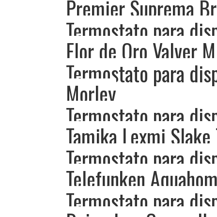
Premier Suprema Bri
Termostato para dis
Flor de Oro Valver M
Termostato para dis
Morley
Termostato para dis
Tamika Lexmi Slake 
Termostato para dis
Telefunken Aquaho
Termostato para dis