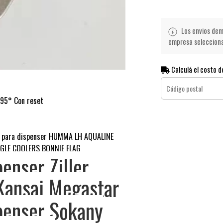
Los envios demo
empresa seleccionad
Calculá el costo d
 95° Con reset
 para dispenser HUMMA LH AQUALINE
GLE COOLERS BONNIE FLAG
enser Ziller
 Kansai Megastar
penser Sokany