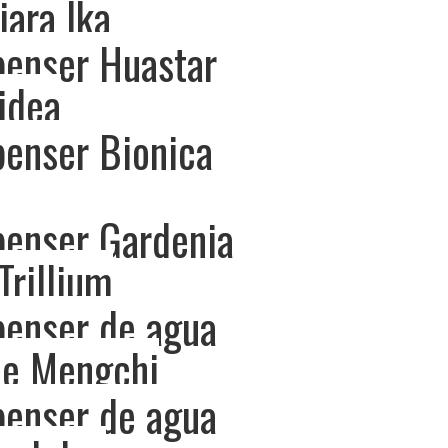
ara Ika
penser Huastar
idea
penser Bionica
penser Gardenia
Trillium
penser de agua
me Mengchi
penser de agua