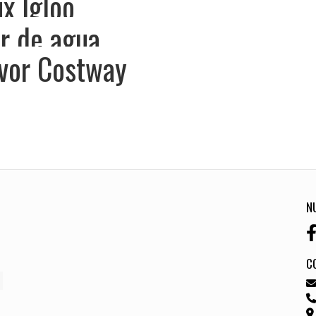
x Igloo
r de agua
vor Costway
N
C