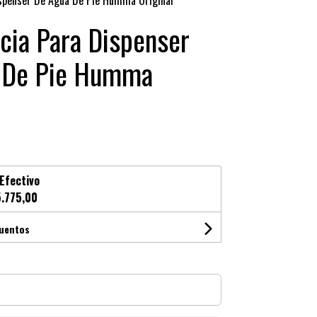
ispenser De Agua De Pie Humma Original
cia Para Dispenser
 De Pie Humma
Efectivo
.775,00
cuentos