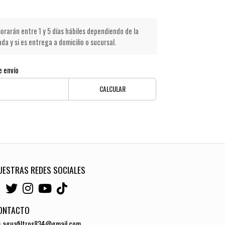
rarán entre 1 y 5 días hábiles dependiendo de la
a y si es entrega a domicilio o sucursal.
e envío
CALCULAR
UESTRAS REDES SOCIALES
ONTACTO
aguafiltros834@gmail.com