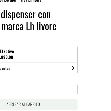
on Botellon marca Lh livore
 dispenser con
 marca Lh livore
Efectivo
.890,00
cuentos
AGREGAR AL CARRITO