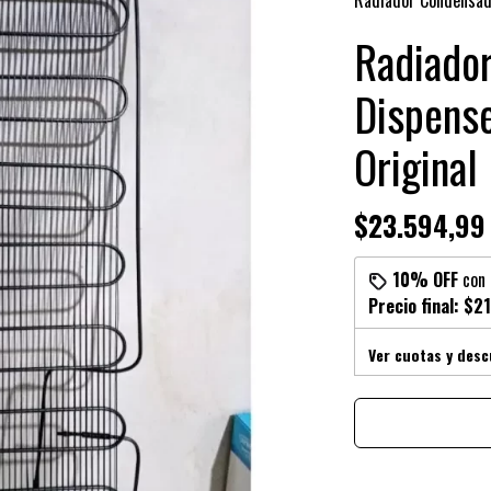
Radiador Condensad
Radiado
Dispens
Original
$23.594,99
10% OFF
con
Precio final:
$21
Ver cuotas y des