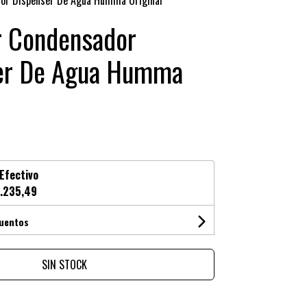
or Dispenser De Agua Humma Original
r Condensador
er De Agua Humma
Efectivo
.235,49
cuentos
SIN STOCK