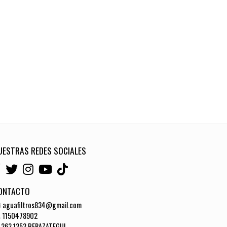
UESTRAS REDES SOCIALES
ONTACTO
aguafiltros834@gmail.com
1150478902
263 1353 BERAZATEGUI