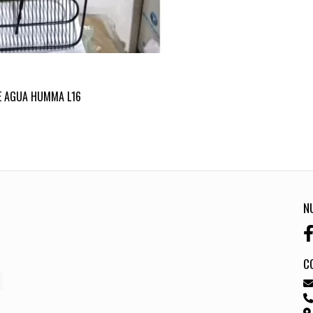
E AGUA HUMMA L16
N
C