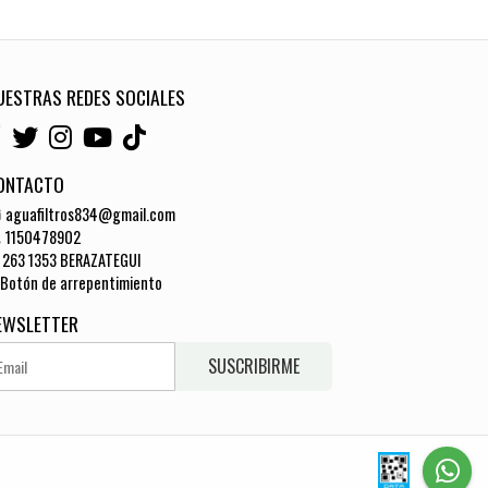
UESTRAS REDES SOCIALES
ONTACTO
aguafiltros834@gmail.com
1150478902
263 1353 BERAZATEGUI
Botón de arrepentimiento
EWSLETTER
SUSCRIBIRME