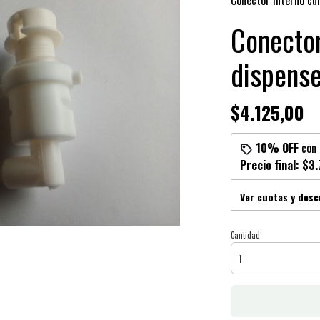
Conector interno cur
Conector
dispense
$4.125,00
10% OFF
con
Precio final:
$3.
Ver cuotas y des
Cantidad