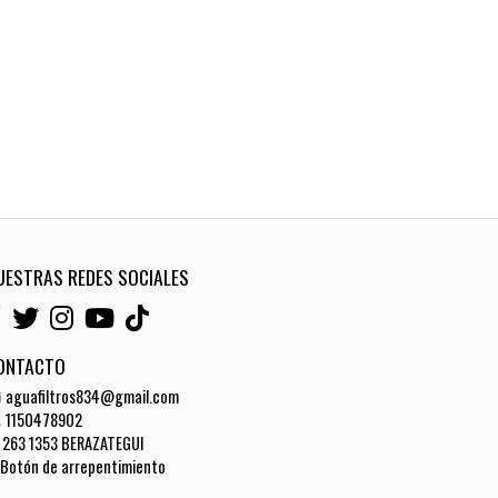
UESTRAS REDES SOCIALES
ONTACTO
aguafiltros834@gmail.com
1150478902
263 1353 BERAZATEGUI
Botón de arrepentimiento