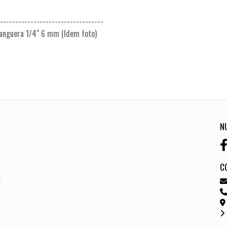
---------------------------------
manguera 1/4" 6 mm (Idem foto)
N
C