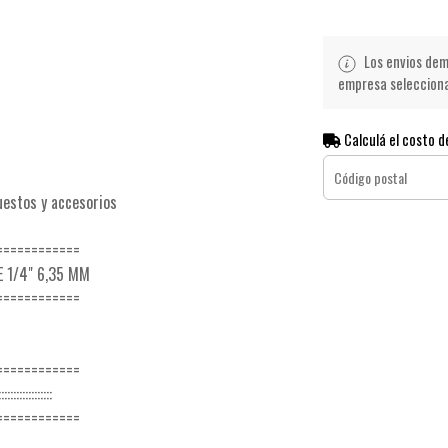
Los envios demo
empresa seleccionad
Calculá el costo d
uestos y accesorios
============
 1/4" 6,35 MM
============
============
:::::::::::::
============